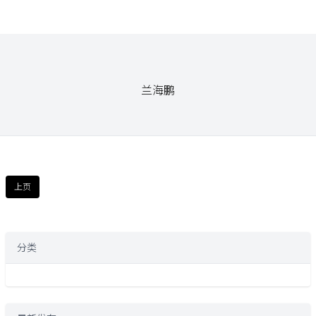
兰海鹏
上页
分类